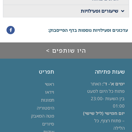
שיעורים ופעילויות
עדכונים ופעילויות נוספות בדף הפייסבוק:
היו שותפים >
שעות פתיחה
תפריט
ימים א'- ד':
האתר
ראשי
פתוח כל היום למעט
וידאו
בין השעות 23:00-
תמונות
01:00
היסטוריה
יום חמישי (ליל שישי)
מטה המאבק
– פתוח רצוף, כל
סיורים
הלילה
אודות