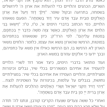
כאשר נודע הדבר לדוד המלך, הוא מקבץ את זקני ישראל,
השרים, הכהנים והלויים כדי להעלות את ארון ה' לירושלים
בשמחה, בתרועה ובקול שופר. "וַיֵּלֶךְ דָּוִד וַיַּעַל אֶת אֲרוֹן
הָאֱלֹקִים מִבֵּית עֹבֵד אֱדֹם עִיר דָּוִד בְּשִׂמְחָה". הפעם נשאוהו
הלויים, כפי הכתוב בדברי הימים א', ט"ו, ט"ו: "וַיִּשְׂאוּ בְנֵי
הַלְוִיִּם אֵת אֲרוֹן הָאֱלֹקִים, כַּאֲשֶׁר צִוָּה מֹשֶׁה כִּדְבַר יְיָ בִּכְתֵפָם,
בַּמֹּטוֹת עֲלֵיהֶם". לפי הרד"ק: כיון שנשאוהו בכתפיהם
במוטות, הרגישו שהארון נושא את עצמו, כלומר: הלווים נושאי
הארון לא הרגישו בו, הם הרגישו כאילו אין משא על כתפיהם,
ובכך ידעו כי אלקים עוזרם במשא הארון.
ועוד מתואר בדברי הימים, כיצד אמר דוד לשרי הלויים
להעמיד את אחיהם המשוררים בכלי שיר, נבלים וכינורות
ומצילתיים, והלויים העמידו את אחיהם בכלי שיר: במצילתיים
נחושת, בנבלים על עלמות, בכינורות על השמינית לנצח…
"וַיְהִי דָוִיד וְזִקְנֵי יִשְׂרָאֵל וְשָׂרֵי הָאֲלָפִים הַהֹלְכִים לְהַעֲלוֹת אֶת
אֲרוֹן בְּרִית יְיָ מִן בֵּית עֹבֵד אֱדֹם בְּשִׂמְחָה".
ואחרי כל ששה צעדים שצעדו הקריבו קורבן, ונתנו לה' תודה
על שלא פרץ בהם כמו בעֻזָּה. "וַיְהִי כִּי צָעֲדוּ נֹשְׂאֵי אֲרוֹן יְיָ שִׁשָּׁה