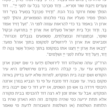
צְעָדִים וַיִּזְבַּח שׁוֹר וּמְרִיא… וְדָוִד מְכַרְכֵּר בְּכָל עֹז לִפְנֵי יְיָ"… דוד
המלך שמח ורוקד בכל הכח. "וְדָוִיד מְכֻרְבָּל בִּמְעִיל בּוּץ" דוד
המלך מסיר מעליו את בגדי מלכותו המפוארים, והולך לפני
ארון ה' באפוד בד כדי להַראות ענווה לפני ה'. "וְעַל דָּוִיד אֵפוֹד
בָּד. וְדָוִד וְכָל בֵּית יִשְׂרָאֵל מַעֲלִים אֶת אֲרוֹן יְיָ בִּתְרוּעָה וּבְקוֹל
שׁוֹפָר, וּבַחֲצֹצְרוֹת וּבִמְצִלְתָּיִם, מַשְׁמִעִים בִּנְבָלִים וְכִנֹּרוֹת".
ומביאים את ארון ה' לירושלים למקומו בתוך אוהל מועד:
"וַיָּבִאוּ אֶת אֲרוֹן יְיָ וַיַּצִּגוּ אֹתוֹ בִּמְקוֹמוֹ בְּתוֹךְ הָאֹהֶל אֲשֶׁר נָטָה לוֹ
דָּוִד, וַיַּעַל דָּוִד עֹלוֹת לִפְנֵי יְיָ וּשְׁלָמִים".
הרד"ק: עתה שהעלהו דוד לירושלם ויָדעו כי שם ישכון ארון
הקודש עדי עד, כי קבלה היתה בידם שירושלים היא עיר
הקודש ושם יבנה בית המקדש, למרות שלא ידעו בדיוק באיזה
מקום בעיר. עד שבנה דוד מזבח על פי גד הנביא בגורן ארונה
היבוסי וירדה בו אש מן השמים, אז ידע דוד כי שם ייבנה בית
המקדש. אבל עד אותו זמן לא רצה דוד להכניסו בבית מקורה
אלא תחת יריעה כפי שהיה מקודם. וזה הוא הארון שהיו בו
הלוחות השלמות (או השלמות והשבורות לדעת מי שאמר