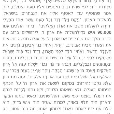
דָּוִד אֶת כָּל בָּחוּר בְּיִשְׂרָאֵל שְׁלשִׁים אָלֶף" (שמואל ב', ו', א'). לפי
מצודות דוד: לפי שהיו רבים נאספים אליו מעת הימלכו, לזה
אמר שהוסיף עוד לאסוף אליו את הנבחרים בישראל,
להעלות הארון. "וַיָּקָם וַיֵּלֶךְ דָּוִד וְכָל הָעָם אֲשֶׁר אִתּוֹ מִבַּעֲלֵי
יְהוּדָה לְהַעֲלוֹת מִשָּׁם אֵת אֲרוֹן הָאֱלֹקִים". וביחד הולכים עִמו
90,000 איש
כדילהעלות את ארון ה' לירושלים ברוב עם
הדרת מלך. הם מרכיבים את ארון ה' על עגלה חדשה ונושאים
את הארון מבית אבינדב, "וְעֻזָּא וְאַחְיוֹ בְּנֵי אֲבִינָדָב נֹהֲגִים אֶת
הָעֲגָלָה חֲדָשָׁה, וְאַחְיוֹ הֹלֵךְ לִפְנֵי הָאָרוֹן, וְדָוִד וְכָל בֵּית יִשְׂרָאֵל
מְשַׂחֲקִים לִפְנֵי יְיָ בְּכֹל עֲצֵי בְרוֹשִׁים וּבְכִנֹּרוֹת וּבִנְבָלִים וּבְתֻפִּים
וּבִמְנַעַנְעִים וּבְצֶלְצֶלִים. וַיָּבֹאוּ עַד גֹּרֶן נָכוֹן וַיִּשְׁלַח עֻזָּה אֶל אֲרוֹן
הָאֱלֹקִים וַיֹּאחֶז בּוֹ כִּי שָׁמְטוּ הַבָּקָר. וַיִּחַר אַף יְיָ בְּעֻזָּה וַיַּכֵּהוּ שָׁם
הָאֱלֹקִים עַל הַשַּׁל וַיָּמָת שָׁם עִם אֲרוֹן הָאֱלֹקִים". עֻזָּה מת כיון
שלא נקטו זהירות: במקום לשאת את ארון ה' על הכתף
הניחוהו בעגלה. ולא נשאוהו הלויים, ולא נתנו לַפַּרות לנהוג
את העגלה בעצמן כפי שעשו הפלישתים. וכאשר שמטו הבקר
והארון היה תלוי באויר, למרות שעֻזָּה היה איש צדיק, הוא
שלח את ידיו לאחוז בארון ולסמוך אותו, וזה היה אסור. רק