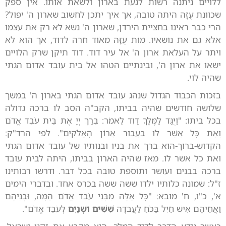
ללויים ניתנה רשות לגעת בארון ולשאת אותו. אין ספק
שכוונת עֻזָּה היתה טובה, אך איך יתכן לחשוב שארון ה' יפול?
הרי כבר ראינו בחציית הירדן, שארון ה' נשא לא רק את עצמו
אלא גם את נושאיו. מות עֻזָּה מאוד חרה לדוד, אך הוא לא
ויתר על העלאת ארון ה' אל עיר דוד. דוד תיקן שרק הלויים
ישאו את ארון ה', ובינתיים הטהו אל בית עובד אדום הגתי
שהיה לוי.
בזכות הכבוד הגדול שנהג עובד אדום הגתי בארון ה' במשך
שלושה חודשים שהיה בביתו, הקב"ה הסב לו ברכה גדולה
בכל ביתו: "וַיֻּגַּד לַמֶּלֶךְ דָּוִד לֵאמֹר: בֵּרַךְ יְיָ אֶת בֵּית עֹבֵד אֱדֹם
וְאֶת כָּל אֲשֶׁר לוֹ בַּעֲבוּר אֲרוֹן הָאֱלֹקִים". לפי הרד"ק:
הקדוש-ברוך-הוא ברך את בניו ובנותיו של עובד אדום הגתי
ואת כל אשר לו. מאז שהיה הארון בביתו, היתה לבית עובד
ברכה בבנים ועושר ותוספת טובה בכל דבר. ודרשו רבותינו
ז"ל: שמונה כלותיו ילדו ששה ששה בכרס אחד. ובדברי הימים
א', כ"ו, ח' מובא: "כָּל אֵלֶּה מִבְּנֵי עֹבֵד אֱדֹם הֵמָּה, וּבְנֵיהֶם
וַאֲחֵיהֶם אִישׁ חַיִל בַּכֹּחַ לַעֲבֹדָה
שִׁשִּׁים וּשְׁנַיִם
לְעֹבֵד אֱדֹם".