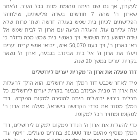
לעקרון, אך גם שם היתה מהומת מוות בכל העיר. ולאחר
שארון ה' שהה 7 חודשים בשדה פלישתים, שילחוהו
הפלישתים לכיוון בית שמש בעגלה חדשה ושתי פרות שלא
עלה עליהם עול, והעגלה הגיעה עם ארון ה' לבית שמש אל
שדה יהושע בית השמשי. ויך באנשי בית שמש מכה גדולה כי
ראו בארון ה', ויך בעם 50,070 איש, ויבואו אנשי קרית יערים
ויעלו את ארון ה' אל בית אבינדב בגבעה, וארון ה' נשאר
בקרית יערים במשך 20 שנה.
דוד מעלה את ארון ה' מקרית יערים לירושלים
מיד לאחר שכבש דוד המלך את ירושלים, הוא הולך להעלות
את ארון ה' מבית אבינדב בגבעה בקרית יערים לירושלים. כל
תכלית כיבוש ירושלים היתה להופכה למקום המקדש. דוד
המלך מסדר את סדרי הקדושה בישראל, מעלה את ארון ה'
למקומו ומחזיר הכל למקומו.
כדי להעלות את ארון ה' הנודד ממקום למקום לירושלים, דוד
המלך מוסיף מהעם עוד 30,000 בחורים מעוּלים. "וַיֹּסֶף עוֹד