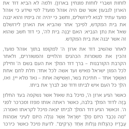
לוחות ושברי לוחות מונחין בארון). ולמה לא הביא דוד את
הארון לגבעון אשר שם היה אוהל מועד? לפי שידע כי אוהל
מועד עתיד לבוא לירושלים, וחשב כי יהיה זה בימיו והוא יבנה
את בית המקדש, לפיכך אחר שהביא את הארון לירושלם
שאל את נתן הנביא: האם יִבְנֶה בית לה', כי דוד חשב שהוא
זה אשר יבנה את בית המקדש.
לאחר שהשיב דוד את ארון ה' למקומו בתוך אוהל מועד,
והכין את משמרות הכהנים והלויים והמשוררים, ולאחר
הקרבת הקורבנות – ברך דוד המלך את העם בשם ה' וחילק
לכל המון ישראל מאיש ועד אשה לכל אחד: חלת לחם אחת
ואֶשְׁפָּר אחד – חתיכת בשר, ואֲשִׁישָׁה אחת – נאד מלא יין. ואז,
הלך כל העם איש לביתו ודוד שב לברך את ביתו.
כאשר הגיע ארון ה', מיכל בת שאול אשר נשקפה בעד החלון
בָּזָה לדוד המלך בלבה, כאשר ראתה אותו מפזז ומכרכר לפני
ה'. וכאשר הגיע דוד המלך לביתו יצאה מיכל לקראתו ואמרה:
"מַה נִּכְבַּד הַיּוֹם מֶלֶךְ יִשְׂרָאֵל אֲשֶׁר נִגְלָה הַיּוֹם לְעֵינֵי אַמְהוֹת
עֲבָדָיו כְּהִגָּלוֹת נִגְלוֹת אַחַד הָרֵקִים". לדעת מיכל כאשר כירכר