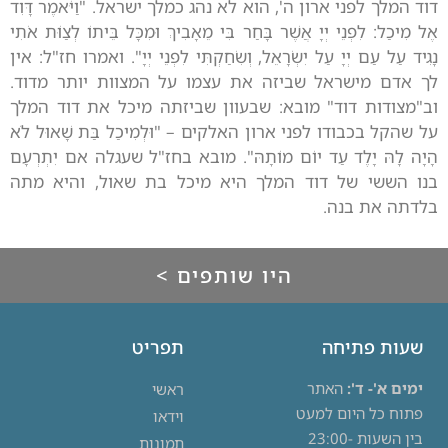
דוד המלך לפני ארון ה', הוא לא נהג כמלך ישראל. "וַיֹּאמֶר דָּוִד
אֶל מִיכַל: לִפְנֵי יְיָ אֲשֶׁר בָּחַר בִּי מֵאָבִיךְ וּמִכָּל בֵּיתוֹ לְצַוֹּת אֹתִי
נָגִיד עַל עַם יְיָ עַל יִשְׂרָאֵל, וְשִׂחַקְתִּי לִפְנֵי יְיָ". ואמרו חז"ל: אין
לך אדם מישראל שביזה את עצמו על המצוות יותר מדוד.
וב"מצודות דוד" מובא: שבעוון שביזתה מיכל את דוד המלך
על שהקל בכבודו לפני ארון האלקים – "וּלְמִיכַל בַּת שָׁאוּל לֹא
הָיָה לָהּ יָלֶד עַד יוֹם מוֹתָהּ". מובא בחז"ל שעגלה אם יִתְרְעָם
בנו הששי של דוד המלך היא מיכל בת שאול, והיא מתה
בלדתה את בנה.
היו שותפים >
שעות פתיחה
תפריט
ימים א'- ד':
האתר
ראשי
פתוח כל היום למעט
וידאו
בין השעות 23:00-
תמונות