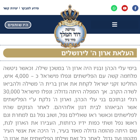
מידע למבקר
יצירת קשר
היו שותפים
העלאת ארון ה' לירושלים
בימי עלי הכהן ובניו היה ארון ה' במשכן שילֹה. וכאשר ניטשה
מלחמה קשה עם הפלישתים ונפלו מישראל כ – 4,000 איש,
החליטו זקני ישראל לקחת את ארון ברית ה' משילֹה ולהביאו
לשדה הקרב. אך המפלה היתה גדולה: ונפלו מישראל 30,000
רגלי ובתוכם בני עלי הכהן, וארון ה' נלקח ע"י הפלישתים
אשר הביאוהו לבית דגון אלוהיהם. לאחר הנזקים שהיו
לפלישתים וכאשר ראו שאלילם נפל, ושוב נפל גם למחרת וגם
ראשו נפל ושתי כפות ידיו כרותות, העבירו את הארון לגת,
שם היתה מהומה גדולה מאוד בעיר, ה' היכה את אנשי העיר
מקטון ועד גדול. לאחר כל זאת שילחו הפלישתים את ארון ה'